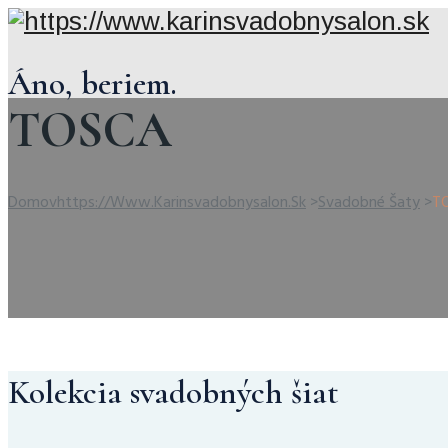
Áno, beriem.
TOSCA
Domov
Https://www.karinsvadobnysalon.sk
>
Svadobné Šaty
>
T
Kolekcia svadobných šiat