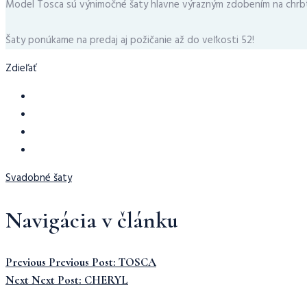
Model Tosca sú výnimočné šaty hlavne výrazným zdobením na chrbte
Šaty ponúkame na predaj aj požičanie až do veľkosti 52!
Zdieľať
Svadobné šaty
Navigácia v článku
Previous
Previous Post:
TOSCA
Next
Next Post:
CHERYL