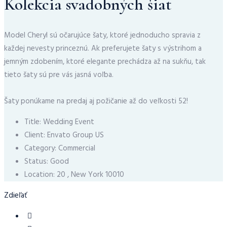
Kolekcia svadobných šiat
Model Cheryl sú očarujúce šaty, ktoré jednoducho spravia z
každej nevesty princeznú. Ak preferujete šaty s výstrihom a
jemným zdobením, ktoré elegante prechádza až na sukňu, tak
tieto šaty sú pre vás jasná voľba.
Šaty ponúkame na predaj aj požičanie až do veľkosti 52!
Title:
Wedding Event
Client:
Envato Group US
Category:
Commercial
Status:
Good
Location:
20 , New York 10010
Zdieľať