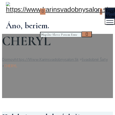
Togg
0
Men
Áno, beriem.
CHERYL
Domov
Https://www.karinsvadobnysalon.sk
>
Svadobné Šaty
>
CHERYL