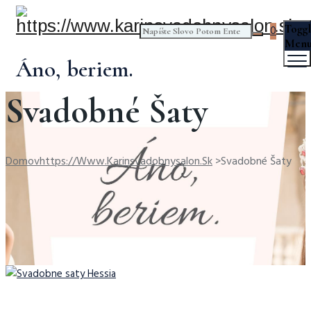
Togg
0
Men
Áno, beriem.
Svadobné Šaty
Domov
Https://www.karinsvadobnysalon.sk
>
Svadobné Šaty