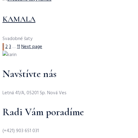
KAMALA
Svadobné šaty
1
2
3
…
11
Next page
Navštívte nás
Letná 41/A, 05201 Sp. Nová Ves
Radi Vám poradíme
(+421) 903 651 031