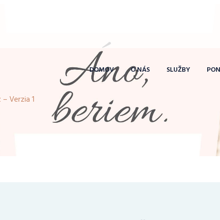
DOMOV
O NÁS
SLUŽBY
PO
z – Verzia 1