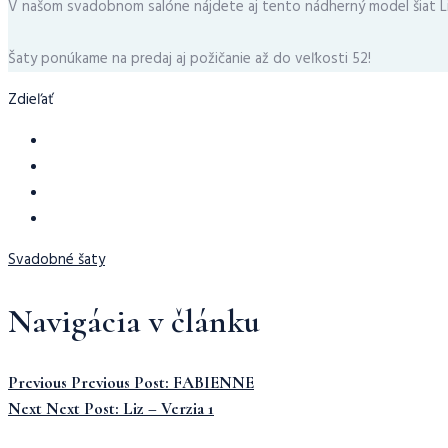
V našom svadobnom salóne nájdete aj tento nádherný model šiat L
Šaty ponúkame na predaj aj požičanie až do veľkosti 52!
Zdieľať
Svadobné šaty
Navigácia v článku
Previous
Previous Post:
FABIENNE
Next
Next Post:
Liz – Verzia 1