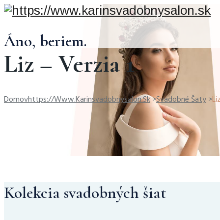
Áno, beriem.
Liz – Verzia 1
Domov
Https://www.karinsvadobnysalon.sk
>
Svadobné Šaty
>
Li
Kolekcia svadobných šiat