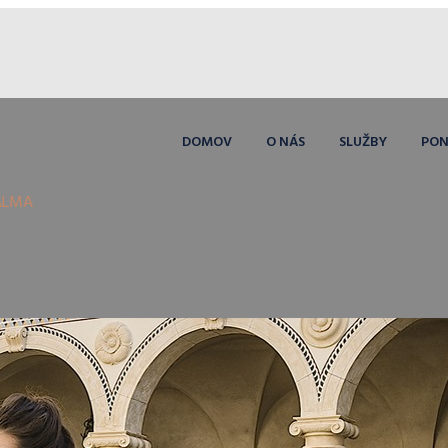
DOMOV
O NÁS
SLUŽBY
PO
ALMA