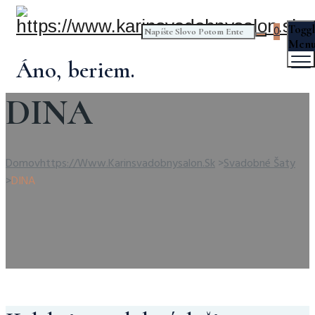
Togg
0
Men
Áno, beriem.
DINA
Domov
Https://www.karinsvadobnysalon.sk
>
Svadobné Šaty
>
DINA