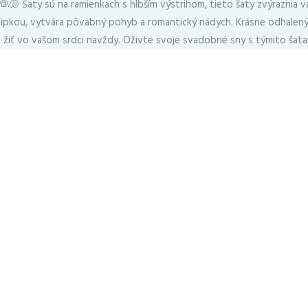
👰🐚 Šaty sú na ramienkach s hlbším výstrihom, tieto šaty zvýraznia 
ipkou, vytvára pôvabný pohyb a romantický nádych. Krásne odhalený c
e žiť vo vašom srdci navždy. Oživte svoje svadobné sny s týmito šatam