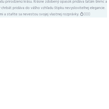
vašu prirodzenú krásu. Krásne zdobený opasok pridáva šatám šmrnc a
hrbát pridáva do vášho vzhľadu štipku nevysloviteľnej elegancie.
i a staňte sa nevestou svojej vlastnej rozprávky. 💍🧜‍♀️✨