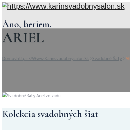
Áno, beriem.
ARIEL
Domov
Https://www.karinsvadobnysalon.sk
>
Svadobné Šaty
>
AR
Kolekcia svadobných šiat