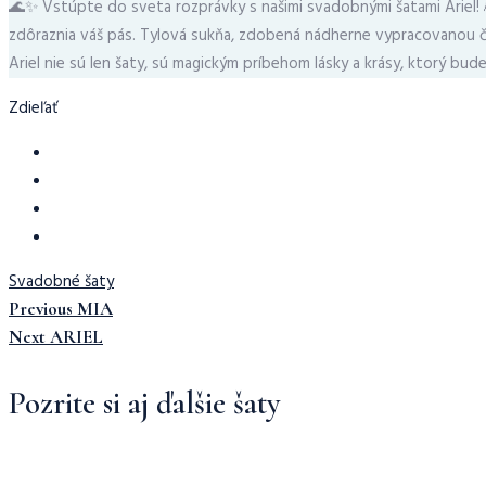
🌊✨ Vstúpte do sveta rozprávky s našimi svadobnými šatami Ariel! 
zdôraznia váš pás. Tylová sukňa, zdobená nádherne vypracovanou č
Ariel nie sú len šaty, sú magickým príbehom lásky a krásy, ktorý bud
Zdieľať
Svadobné šaty
Previous
Navigácia
Previous
MIA
Post:
Next
Next
ARIEL
Post:
v
Pozrite si aj ďalšie šaty
článku